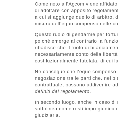
Come noto all’Agcom viene affidato 
di adottare con apposito regolamento
a cui si aggiunge quello di
arbitro
, 
misura dell’equo compenso nelle cont
Questo ruolo di gendarme per fortu
poiché emerge al contrario la funzi
ribadisce che il ruolo di bilanciamen
necessariamente conto della libertà 
costituzionalmente tutelata, di cui l
Ne consegue che l’equo compenso è, 
negoziazione tra le parti che, nel p
contrattuale, possono addivenire a
definiti dal regolamento
.
In secondo luogo, anche in caso di
sottolinea come resti impregiudicato il
giudiziaria.