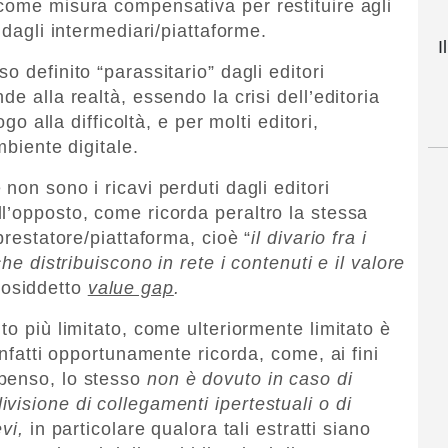
come misura compensativa per restituire agli
 dagli intermediari/piattaforme.
I
 definito “parassitario” dagli editori
e alla realtà, essendo la crisi dell’editoria
ogo alla difficoltà, e per molti editori,
mbiente digitale.
non sono i ricavi perduti dagli editori
l’opposto, come ricorda peraltro la stessa
prestatore/piattaforma, cioè “
il divario fra i
he distribuiscono in rete i contenuti e il valore
cosiddetto
value gap
.
to più limitato, come ulteriormente limitato è
infatti opportunamente ricorda, come, ai fini
penso, lo stesso
non è dovuto in caso di
visione di collegamenti ipertestuali o di
vi,
in particolare qualora tali estratti siano