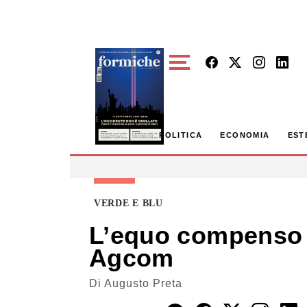
Skip to main content
POLITICA
ECONOMIA
EST
VERDE E BLU
L’equo compenso p
Agcom
Di
Augusto Preta