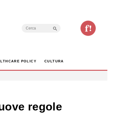
Search Button
Search
for:
LTHCARE POLICY
CULTURA
nuove regole