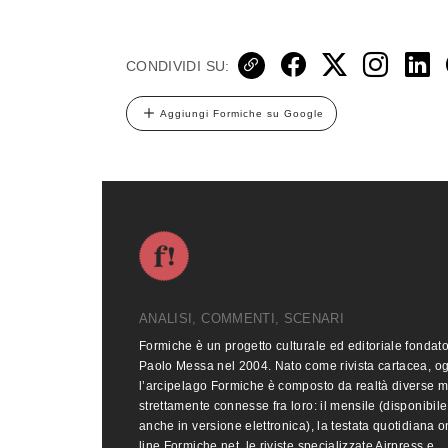
CONDIVIDI SU:
Aggiungi Formiche su Google
ANALISI, COMMENTI, SCENARI
Formiche è un progetto culturale ed editoriale fondat
Paolo Messa nel 2004. Nato come rivista cartacea, o
l’arcipelago Formiche è composto da realtà diverse 
strettamente connesse fra loro: il mensile (disponibile
anche in versione elettronica), la testata quotidiana o
line Formiche.net, le riviste specializzate Airpress e