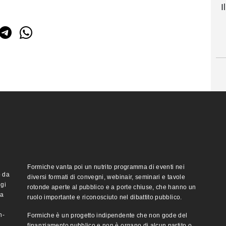
I
Formiche vanta poi un nutrito programma di eventi nei
o da
diversi formati di convegni, webinair, seminari e tavole
ggi
rotonde aperte al pubblico e a porte chiuse, che hanno un
ma
ruolo importante e riconosciuto nel dibattito pubblico.
n-
Formiche è un progetto indipendente che non gode del
finanziamento pubblico e non è organo di alcun partito o