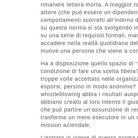
rimanere lettera morta. A maggior 
attore (che può essere un dipendent
comportamenti scorretti all’interno 
su questa norma si sta svolgendo in
su una serie di requisiti formali, ma
accadere nella realtà quotidiana dell
muove una persona che viene a cono
Ha a disposizione quello spazio di “
condizione di fare una scelta libera
troppe volte accettato nelle organiz
esporsi, persino in modo anonimo? 
whistleblowing abbia i risultati aus
abbiano creato al loro interno il giu
che può partire un’assunzione di res
trasforma un mero esecutore in un c
mission aziendale.
L’entrata in vigore di questa norma