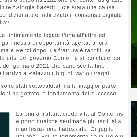
nire “Giorgia based” – c’è stata una causa
ndizionato e indirizzato il consenso digitale
lia?
ue, intimamente legate l’una all’altra ed
nga finestra di opportunità aperta, a loro
rima e Renzi dopo. La frattura è racchiusa
la crisi del governo Conte I e si conclude con
a del gennaio 2021 che sancisce la fine
 l’arrivo a Palazzo Chigi di Mario Draghi.
i sono stati sottovalutati dalla maggior parte
Meloni ha gettato le fondamenta del successo
La prima frattura diede vita al Conte bis
e portò qualche settimana più tardi alla
manifestazione battezzata “Orgoglio
Italiano”, voluta fortemente dalla Meloni