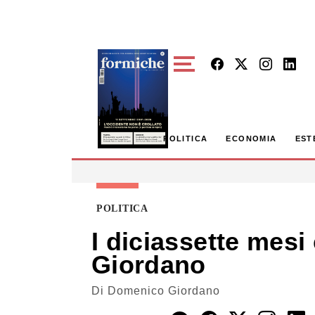
Skip to main content
POLITICA
ECONOMIA
EST
POLITICA
I diciassette mesi
Giordano
Di
Domenico Giordano