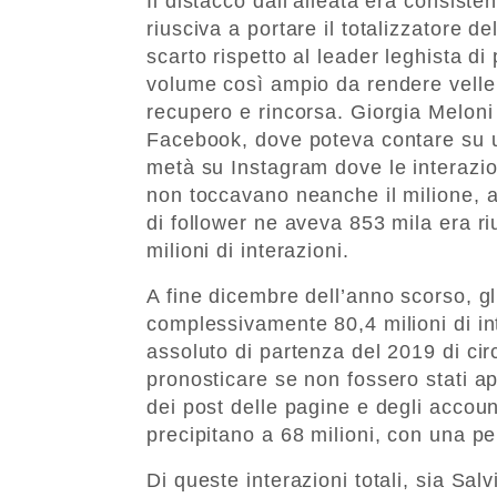
Il distacco dall’alleata era consiste
riusciva a portare il totalizzatore de
scarto rispetto al leader leghista d
volume così ampio da rendere velleit
recupero e rincorsa. Giorgia Meloni 
Facebook, dove poteva contare su u
metà su Instagram dove le interazioni
non toccavano neanche il milione, 
di follower ne aveva 853 mila era riu
milioni di interazioni.
A fine dicembre dell’anno scorso, g
complessivamente 80,4 milioni di inte
assoluto di partenza del 2019 di ci
pronosticare se non fossero stati app
dei post delle pagine e degli accoun
precipitano a 68 milioni, con una per
Di queste interazioni totali, sia Sa