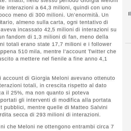
nte. Infatti, nello stesso periodo Giorgia Meloni
lle interazioni a 64,3 milioni, quindi con uno
I
i poco meno di 300 milioni. Un’enormità. Un
ario, almeno sulla carta, ogni tentativo di
aveva incassato 42,5 milioni di interazioni su
n fandom di 1,3 milioni di fan, meno della
 totali erano state 17,7 milioni e i follower
appena 510 mila, mentre l’account Twitter che
scito a mettere nel fienile a fine anno 4,1
li account di Giorgia Meloni avevano ottenuto
razioni totali, in crescita rispetto al dato
rca il 25%, ma non quanto si poteva
ortati gli interventi di modifica alla portata
t pubblici, mentre quelle di Matteo Salvini
dita secca di 293 milioni di interazioni.
lvini che Meloni ne ottengono entrambi circa 7