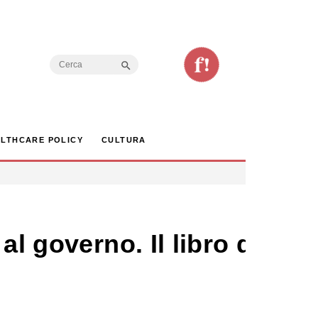
Search Button
Search
for:
LTHCARE POLICY
CULTURA
l governo. Il libro di