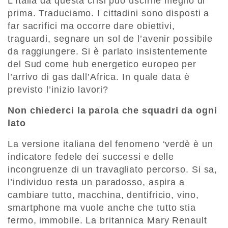
L’Italia da questa crisi può uscirne meglio di
prima. Traduciamo. I cit­tadini sono disposti a
far sacrifici ma occorre dare obiettivi,
traguardi, segnare un sol de l’avenir possibile
da raggiungere. Si è parlato insistentemente
del Sud come hub energetico europeo per
l’arrivo di gas dall’Africa. In quale data è
previsto l’ini­zio lavori?
Non chiederci la parola che squadri da ogni
lato
La versione italiana del fenomeno ‘verdè è un
indicatore fedele dei successi e delle
incongruenze di un travagliato percorso. Si sa,
l’individuo resta un paradosso, aspi­ra a
cambiare tutto, macchina, dentifricio, vino,
smartphone ma vuole anche che tutto stia
fermo, immobile. La britannica Mary Renault