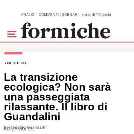
Skip to main content
ANALISI | COMMENTI | SCENARI - venerdì 7 Agosto 2026
VERDE E BLU
La transizione
ecologica? Non sarà
una passeggiata
rilassante. Il libro di
Guandalini
Di
Maurizio Guandalini
CONDIVIDI SU: