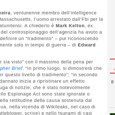
xeira
, ventunenne membro dell’intelligence
assachusetts, l’uomo arrestato dall’Fbi per la
tatunitensi. A chiederlo è
Mark Kelton
, ex
o del controspionaggio dell’agenzia ha avuto a
 definire un “tradimento” – pur riconoscendo
lmente solo in tempo di guerra – di
Edward
e sia visto” con il massimo della pena per
pher Brief
. “In primo luogo, si dimostrerà che
er questo livello di tradimento”; “in secondo
annato inizia a ripristinare un effetto
I
 fuga di notizie, che è stato notevolmente
ello Espionage Act sono state ignorate o
lla rettitudine della causa sostenuta dal
ua, nella vicenda di Wikileaks, nel caso di
leblower, scrive) e nello tsunami di casi