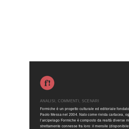
ANALISI, COMMENTI, SCENARI
Formiche è un progetto culturale ed editoriale fondat
Paolo Messa nel 2004. Nato come rivista cartacea, o
l’arcipelago Formiche è composto da realtà diverse 
strettamente connesse fra loro: il mensile (disponibile