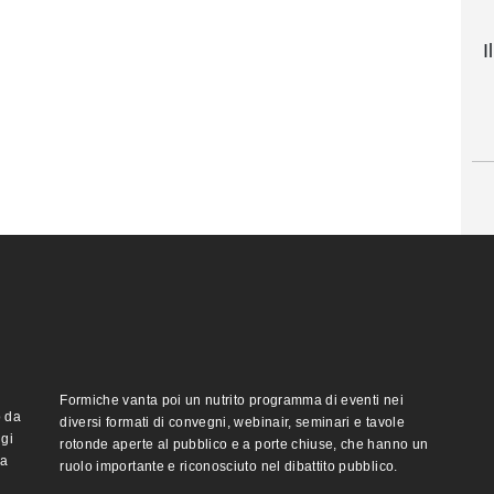
I
Formiche vanta poi un nutrito programma di eventi nei
o da
diversi formati di convegni, webinair, seminari e tavole
ggi
rotonde aperte al pubblico e a porte chiuse, che hanno un
ma
ruolo importante e riconosciuto nel dibattito pubblico.