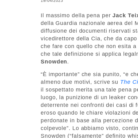
19/04/2023
Il massimo della pena per
Jack Tei
della Guardia nazionale aerea del M
diffusione dei documenti riservati s
vicedirettore della Cia, che da cap
che fare con quello che non esita a
che tale definizione si applica lega
Snowden
.
“È importante” che sia punito, “e ch
almeno due motivi, scrive su
The Ci
il sospettato merita una tale pena p
luogo, la punizione di un leaker cond
deterrente nei confronti dei casi di
eroso quando le chiare violazioni d
perdonate in base alla percezione de
colpevole”. Lo abbiamo visto, contin
Snowden (“falsamente” definito whist