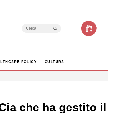
Search Button
Search
for:
LTHCARE POLICY
CULTURA
ia che ha gestito il