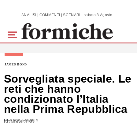
Skip to main content
ANALISI | COMMENTI | SCENARI - sabato 8 Agosto 2026
JAMES BOND
Sorvegliata speciale. Le
reti che hanno
condizionato l’Italia
nella Prima Repubblica
Di
Mario Caligiuri
CONDIVIDI SU: