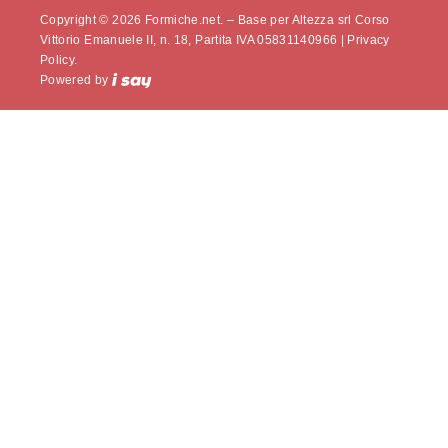
Copyright © 2026 Formiche.net. – Base per Altezza srl Corso
Vittorio Emanuele II, n. 18, Partita IVA 05831140966 |
Privacy
Policy.
Powered by