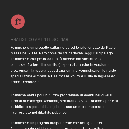
ANALISI, COMMENTI, SCENARI
Formiche è un progetto culturale ed editoriale fondato da Paolo
Messa nel 2004. Nato come rivista cartacea, oggi l’arcipelago
Formiche è composto da realtà diverse ma strettamente
connesse fra loro: il mensile (disponibile anche in versione
elettronica), la testata quotidiana on-line Formiche.net, le riviste
specializzate Airpress e Healthcare Policy e il sito in inglese ed
arabo Decode39.
Formiche vanta poi un nutrito programma di eventi nei diversi
formati di convegni, webinair, seminari e tavole rotonde aperte al
pubblico e a porte chiuse, che hanno un ruolo importante e
riconosciuto nel dibattito pubblico.
Formiche è un progetto indipendente che non gode del
finanziamento pubblico e non è organo di alcun partito o