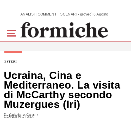
Skip to main content
ANALISI | COMMENTI | SCENARI - giovedì 6 Agosto 2026
ESTERI
Ucraina, Cina e
Mediterraneo. La visita
di McCarthy secondo
Muzergues (Iri)
Di
Gabriele Carrer
CONDIVIDI SU: