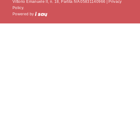
Vittorio Emanuele II, n. 18, Partita IVA 05831140966 |
Privacy
Policy.
Powered by