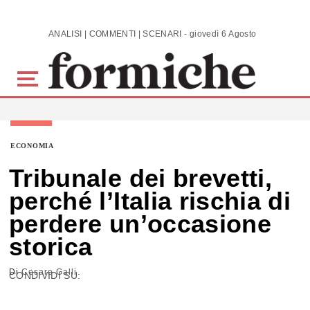
Skip to main content
ANALISI | COMMENTI | SCENARI - giovedì 6 Agosto 2026
ECONOMIA
Tribunale dei brevetti,
perché l’Italia rischia di
perdere un’occasione
storica
Di
Cesare Galli
CONDIVIDI SU: