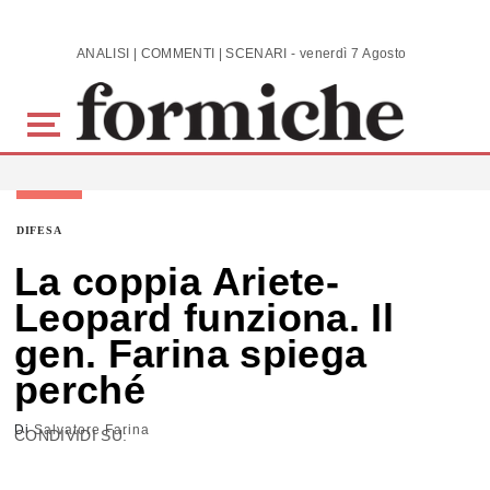
Skip to main content
ANALISI | COMMENTI | SCENARI - venerdì 7 Agosto 2026
DIFESA
La coppia Ariete-
Leopard funziona. Il
gen. Farina spiega
perché
Di
Salvatore Farina
CONDIVIDI SU: