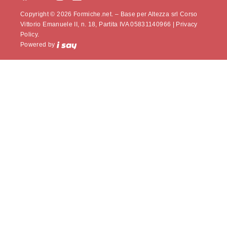
Copyright © 2026 Formiche.net. – Base per Altezza srl Corso
Vittorio Emanuele II, n. 18, Partita IVA 05831140966 |
Privacy
Policy.
Powered by