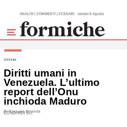
Skip to main content
ANALISI | COMMENTI | SCENARI - sabato 8 Agosto 2026
ESTERI
Diritti umani in
Venezuela. L’ultimo
report dell’Onu
inchioda Maduro
Di
Rossana Miranda
CONDIVIDI SU: