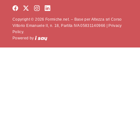
Copyright © 2026 Formiche.net. – Base per Altezza srl Corso
Vittorio Emanuele II, n. 18, Partita IVA 05831140966 |
Privacy
Policy.
Powered by