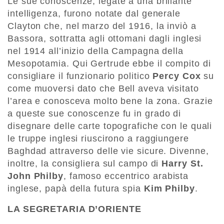
Le sue conoscenze, legate a una brillante
intelligenza, furono notate dal generale
Clayton che, nel marzo del 1916, la inviò a
Bassora, sottratta agli ottomani dagli inglesi
nel 1914 all’inizio della Campagna della
Mesopotamia. Qui Gertrude ebbe il compito di
consigliare il funzionario politico
Percy Cox
su
come muoversi dato che Bell aveva visitato
l’area e conosceva molto bene la zona. Grazie
a queste sue conoscenze fu in grado di
disegnare delle carte topografiche con le quali
le truppe inglesi riuscirono a raggiungere
Baghdad attraverso delle vie sicure. Divenne,
inoltre, la consigliera sul campo di
Harry St.
John Philby
, famoso eccentrico arabista
inglese, papà della futura spia
Kim Philby
.
LA SEGRETARIA D’ORIENTE