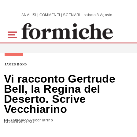
Skip to main content
ANALISI | COMMENTI | SCENARI - sabato 8 Agosto 2026
JAMES BOND
Vi racconto Gertrude
Bell, la Regina del
Deserto. Scrive
Vecchiarino
Di
Domenico Vecchiarino
CONDIVIDI SU: