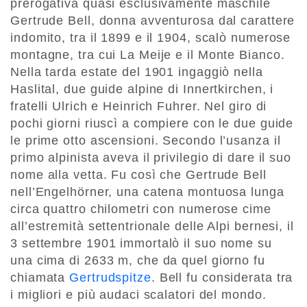
prerogativa quasi esclusivamente maschile
Gertrude Bell, donna avventurosa dal carattere
indomito, tra il 1899 e il 1904, scalò numerose
montagne, tra cui La Meije e il Monte Bianco.
Nella tarda estate del 1901 ingaggiò nella
Haslital, due guide alpine di Innertkirchen, i
fratelli Ulrich e Heinrich Fuhrer. Nel giro di
pochi giorni riuscì a compiere con le due guide
le prime otto ascensioni. Secondo l’usanza il
primo alpinista aveva il privilegio di dare il suo
nome alla vetta. Fu così che Gertrude Bell
nell’Engelhörner, una catena montuosa lunga
circa quattro chilometri con numerose cime
all’estremità settentrionale delle Alpi bernesi, il
3 settembre 1901 immortalò il suo nome su
una cima di 2633 m, che da quel giorno fu
chiamata
Gertrudspitze
. Bell fu considerata tra
i migliori e più audaci scalatori del mondo.