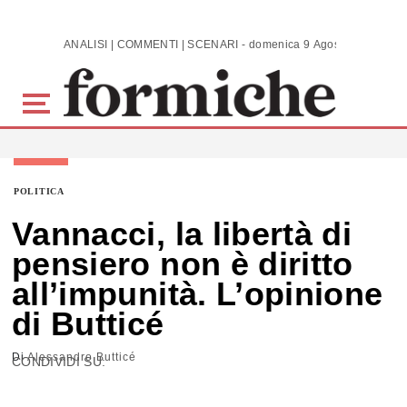
Skip to main content
ANALISI | COMMENTI | SCENARI - domenica 9 Agosto 2026
POLITICA
Vannacci, la libertà di
pensiero non è diritto
all’impunità. L’opinione
di Butticé
Di
Alessandro Butticé
CONDIVIDI SU: