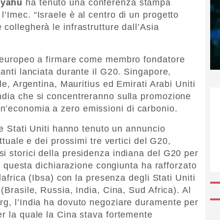
nyahu
ha tenuto una conferenza stampa
’Imec. “Israele è al centro di un progetto
collegherà le infrastrutture dall’Asia
se europeo a firmare come membro fondatore
ranti lanciata durante il G20. Singapore,
ile, Argentina, Mauritius ed Emirati Arabi Uniti
India che si concentreranno sulla promozione
n’economia a zero emissioni di carbonio.
a e Stati Uniti hanno tenuto un annuncio
ttuale e dei prossimi tre vertici del G20,
i storici della presidenza indiana del G20 per
 di questa dichiarazione congiunta ha rafforzato
dafrica (Ibsa) con la presenza degli Stati Uniti
(Brasile, Russia, India, Cina, Sud Africa). Al
rg, l’India ha dovuto negoziare duramente per
er la quale la Cina stava fortemente