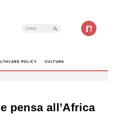
Search Button
Search
for:
LTHCARE POLICY
CULTURA
he pensa all’Africa