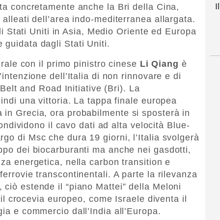
I
sta concretamente anche la Bri della Cina,
 alleati dell’area indo-mediterranea allargata.
egli Stati Uniti in Asia, Medio Oriente ed Europa
guidata dagli Stati Uniti.
erale con il primo pinistro cinese
Li Qiang
è
’intenzione dell’Italia di non rinnovare e di
a Belt and Road Initiative (Bri). La
uindi una vittoria. La tappa finale europea
 in Grecia, ora probabilmente si sposterà in
 condividono il cavo dati ad alta velocità Blue-
go di Msc che dura 19 giorni, l’Italia svolgerà
uppo dei biocarburanti ma anche nei gasdotti,
zza energetica, nella carbon transition e
ferrovie transcontinentali. A parte la rilevanza
 ciò estende il “piano Mattei” della Meloni
a il crocevia europeo, come Israele diventa il
gia e commercio dall’India all’Europa.