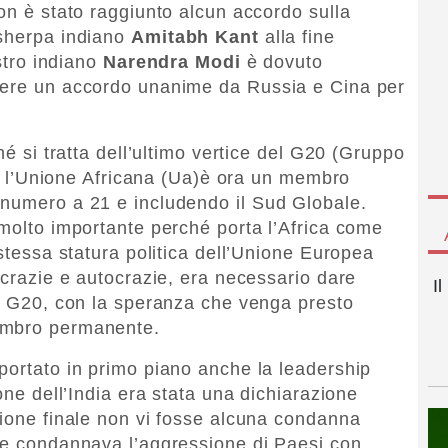
on è stato raggiunto alcun accordo sulla
 sherpa indiano
Amitabh Kant
alla fine
istro indiano
Narendra Modi
è dovuto
nere un accordo unanime da Russia e Cina per
hé si tratta dell’ultimo vertice del G20 (Gruppo
ia, l’Unione Africana (Ua)è ora un membro
 numero a 21 e includendo il Sud Globale.
 molto importante perché porta l’Africa come
 stessa statura politica dell’Unione Europea
ocrazie e autocrazie, era necessario dare
I
el G20, con la speranza che venga presto
embro permanente.
portato in primo piano anche la leadership
one dell’India era stata una dichiarazione
zione finale non vi fosse alcuna condanna
che condannava l’aggressione di Paesi con