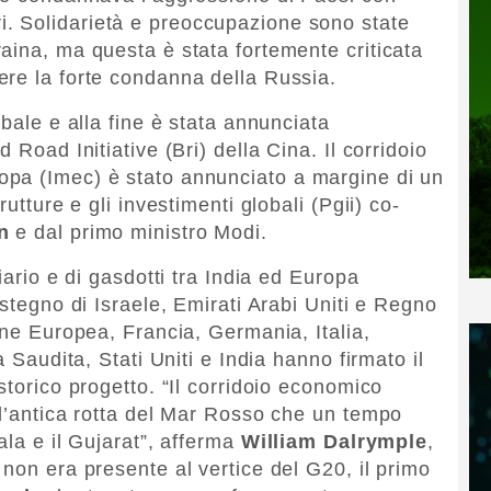
altri. Solidarietà e preoccupazione sono state
aina, ma questa è stata fortemente criticata
ere la forte condanna della Russia.
obale e alla fine è stata annunciata
 Road Initiative (Bri) della Cina. Il corridoio
pa (Imec) è stato annunciato a margine di un
utture e gli investimenti globali (Pgii) co-
n
e dal primo ministro Modi.
iario e di gasdotti tra India ed Europa
ostegno di Israele, Emirati Arabi Uniti e Regno
one Europea, Francia, Germania, Italia,
a Saudita, Stati Uniti e India hanno firmato il
storico progetto. “Il corridoio economico
 l’antica rotta del Mar Rosso che un tempo
ala e il Gujarat”, afferma
William Dalrymple
,
non era presente al vertice del G20, il primo