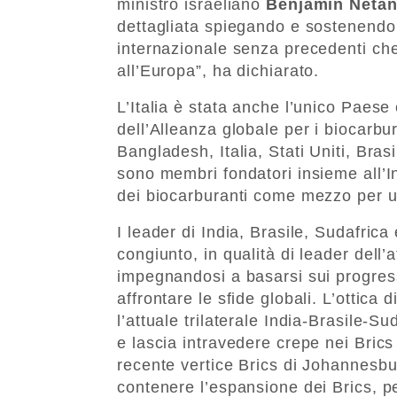
ministro israeliano
Benjamin Neta
dettagliata spiegando e sostenendo l
internazionale senza precedenti che 
all’Europa”, ha dichiarato.
L’Italia è stata anche l’unico Pae
dell’Alleanza globale per i biocarbu
Bangladesh, Italia, Stati Uniti, Bras
sono membri fondatori insieme all’
dei biocarburanti come mezzo per u
I leader di India, Brasile, Sudafric
congiunto, in qualità di leader dell’a
impegnandosi a basarsi sui progress
affrontare le sfide globali. L’ottica
l’attuale trilaterale India-Brasile-Su
e lascia intravedere crepe nei Brics 
recente vertice Brics di Johannesbu
contenere l’espansione dei Brics, p