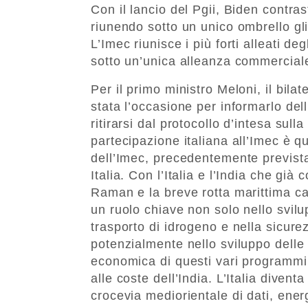
Con il lancio del Pgii, Biden contra
riunendo sotto un unico ombrello gli
L’Imec riunisce i più forti alleati d
sotto un’unica alleanza commerciale 
Per il primo ministro Meloni, il bilat
stata l’occasione per informarlo dell
ritirarsi dal protocollo d’intesa sull
partecipazione italiana all’Imec è q
dell’Imec, precedentemente prevista
Italia. Con l’Italia e l’India che già
Raman e la breve rotta marittima car
un ruolo chiave non solo nello svil
trasporto di idrogeno e nella sicure
potenzialmente nello sviluppo delle 
economica di questi vari programmi,
alle coste dell’India. L’Italia divent
crocevia mediorientale di dati, ener