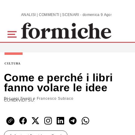
Skip to main content
ANALISI | COMMENTI | SCENARI - domenica 9 Agosto 2026
CULTURA
Come e perché i libri
fanno volare le idee
Di
Luigi Tivelli e Francesco Subiaco
CONDIVIDI SU: