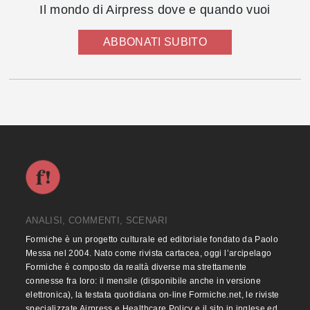
Il mondo di Airpress dove e quando vuoi
ABBONATI SUBITO
ANALISI, COMMENTI, SCENARI
Formiche è un progetto culturale ed editoriale fondato da Paolo
Messa nel 2004. Nato come rivista cartacea, oggi l’arcipelago
Formiche è composto da realtà diverse ma strettamente
connesse fra loro: il mensile (disponibile anche in versione
elettronica), la testata quotidiana on-line Formiche.net, le riviste
specializzate Airpress e Healthcare Policy e il sito in inglese ed