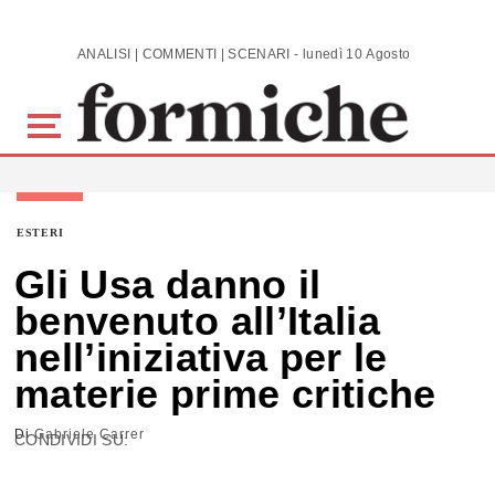
Skip to main content
ANALISI | COMMENTI | SCENARI - lunedì 10 Agosto 2026
ESTERI
Gli Usa danno il
benvenuto all’Italia
nell’iniziativa per le
materie prime critiche
Di
Gabriele Carrer
CONDIVIDI SU: