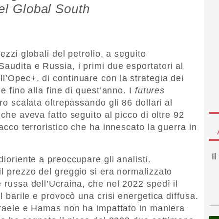
nel Global South
ezzi globali del petrolio, a seguito
audita e Russia, i primi due esportatori al
l’Opec+, di continuare con la strategia dei
ne fino alla fine di quest’anno. I
futures
oro scalata oltrepassando gli 86 dollari al
 che aveva fatto seguito al picco di oltre 92
tacco terroristico che ha innescato la guerra in
I
dioriente a preoccupare gli analisti.
il prezzo del greggio si era normalizzato
e russa dell’Ucraina, che nel 2022 spedì il
al barile e provocò una crisi energetica diffusa.
 Israele e Hamas non ha impattato in maniera