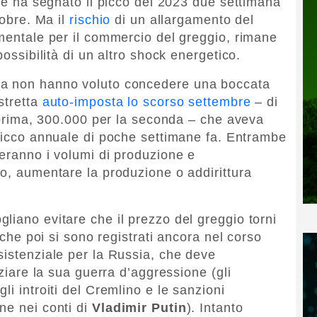
che ha segnato il picco del 2023 due settimana
tobre. Ma il
rischio
di un allargamento del
amentale per il commercio del greggio, rimane
possibilità di un altro shock energetico.
ca non hanno voluto concedere una boccata
stretta
auto-imposta lo scorso settembre
– di
a prima, 300.000 per la seconda – che aveva
picco annuale di poche settimane fa. Entrambe
neranno i volumi di produzione e
io, aumentare la produzione o addirittura
liano evitare che il prezzo del greggio torni
, che poi si sono registrati ancora nel corso
sistenziale per la Russia, che deve
nziare la sua guerra d’aggressione (gli
li introiti del Cremlino e le sanzioni
ne nei conti di
Vladimir Putin
). Intanto