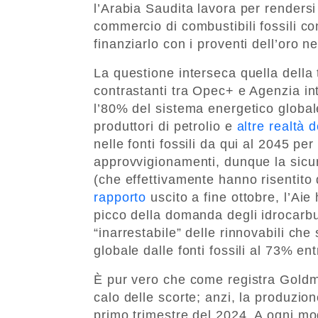
l’Arabia Saudita lavora per renders
commercio di combustibili fossili c
finanziarlo con i proventi dell’oro ne
La questione interseca quella della 
contrastanti tra Opec+ e Agenzia int
l’80% del sistema energetico globale 
produttori di petrolio e
altre realtà d
nelle fonti fossili da qui al 2045 per
approvvigionamenti, dunque la sicur
(che effettivamente hanno risentito 
rapporto
uscito a fine ottobre, l’Aie
picco della domanda degli idrocarb
“inarrestabile” delle rinnovabili c
globale dalle fonti fossili al 73% en
È pur vero che come registra Goldm
calo delle scorte; anzi, la produzio
primo trimestre del 2024. A ogni mod