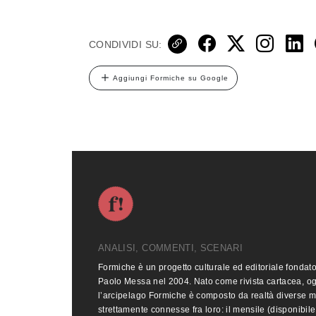
CONDIVIDI SU:
Aggiungi Formiche su Google
ANALISI, COMMENTI, SCENARI
Formiche è un progetto culturale ed editoriale fondat
Paolo Messa nel 2004. Nato come rivista cartacea, o
l’arcipelago Formiche è composto da realtà diverse 
strettamente connesse fra loro: il mensile (disponibile