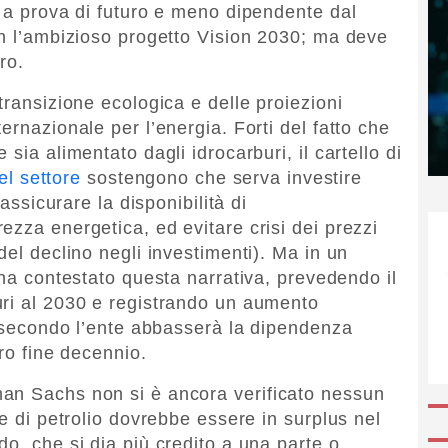
i a prova di futuro e meno dipendente dal
on l’ambizioso progetto Vision 2030; ma deve
ro.
transizione ecologica e delle proiezioni
ernazionale per l’energia. Forti del fatto che
sia alimentato dagli idrocarburi, il cartello di
el settore
sostengono che serva investire
 assicurare la disponibilità di
ezza energetica, ed evitare crisi dei prezzi
del declino negli investimenti). Ma in un
 ha contestato questa narrativa, prevedendo il
uri al 2030 e registrando un aumento
he secondo l’ente abbasserà la dipendenza
tro fine decennio.
an Sachs non si è ancora verificato nessun
ne di petrolio dovrebbe essere in surplus nel
o, che si dia più credito a una parte o