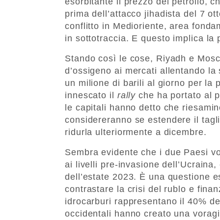
esorbitante il prezzo del petrolio, 
prima dell’attacco jihadista del 7 ot
conflitto in Medioriente, area fond
in sottotraccia. E questo implica la 
Stando così le cose, Riyadh e Mos
d’ossigeno ai mercati allentando la 
un milione di barili al giorno per l
innescato il
rally
che ha portato al 
le capitali hanno detto che riesami
considereranno se estendere il tagl
ridurla ulteriormente a dicembre.
Sembra evidente che i due Paesi vog
ai livelli pre-invasione dell’Ucraina
dell’estate 2023. È una questione e
contrastare la crisi del rublo e fina
idrocarburi rappresentano il 40% deg
occidentali hanno creato una voragi