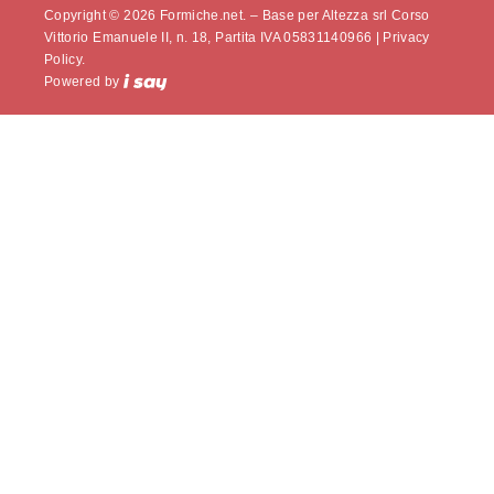
Copyright © 2026 Formiche.net. – Base per Altezza srl Corso
Vittorio Emanuele II, n. 18, Partita IVA 05831140966 |
Privacy
Policy.
Powered by