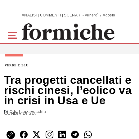
Skip to main content
ANALISI | COMMENTI | SCENARI - venerdì 7 Agosto 2026
VERDE E BLU
Tra progetti cancellati e
rischi cinesi, l’eolico va
in crisi in Usa e Ue
Di
Otto Lanzavecchia
CONDIVIDI SU: