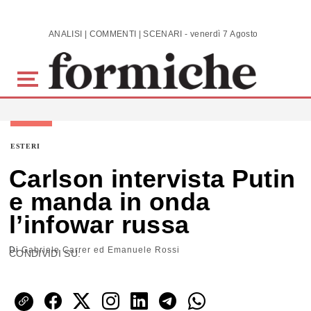
Skip to main content
ANALISI | COMMENTI | SCENARI - venerdì 7 Agosto 2026
ESTERI
Carlson intervista Putin
e manda in onda
l’infowar russa
Di
Gabriele Carrer ed Emanuele Rossi
CONDIVIDI SU: