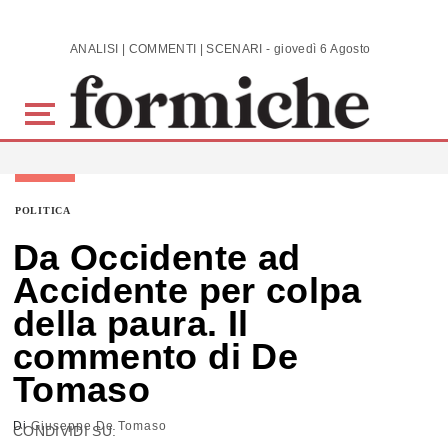
Skip to main content
ANALISI | COMMENTI | SCENARI - giovedì 6 Agosto 2026
POLITICA
Da Occidente ad
Accidente per colpa
della paura. Il
commento di De
Tomaso
Di
Giuseppe De Tomaso
CONDIVIDI SU: