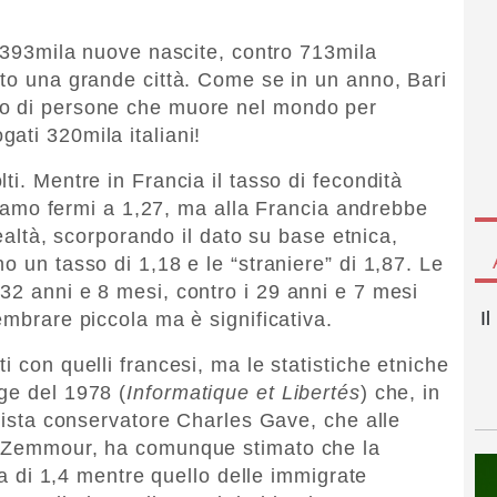
e 393mila nuove nascite, contro 713mila
nto una grande città. Come se in un anno, Bari
ro di persone che muore nel mondo per
ati 320mila italiani!
ti. Mentre in Francia il tasso di fecondità
a siamo fermi a 1,27, ma alla Francia andrebbe
 realtà, scorporando il dato su base etnica,
o un tasso di 1,18 e le “straniere” di 1,87. Le
32 anni e 8 mesi, contro i 29 anni e 7 mesi
I
embrare piccola ma è significativa.
i con quelli francesi, ma le statistiche etniche
ge del 1978 (
Informatique et Libertés
) che, in
omista conservatore Charles Gave, che alle
c Zemmour, ha comunque stimato che la
sia di 1,4 mentre quello delle immigrate