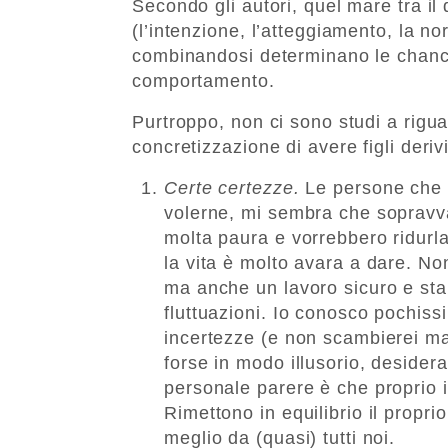
Secondo gli autori, quel mare tra il d
(l’intenzione, l’atteggiamento, la no
combinandosi determinano le chance
comportamento.
Purtroppo, non ci sono studi a rig
concretizzazione di avere figli deriv
Certe certezze.
Le persone che c
volerne, mi sembra che sopravval
molta paura e vorrebbero ridurl
la vita è molto avara a dare. No
ma anche un lavoro sicuro e stab
fluttuazioni. Io conosco pochis
incertezze (e non scambierei mai
forse in modo illusorio, desidera
personale parere è che proprio i 
Rimettono in equilibrio il proprio
meglio da (quasi) tutti noi.