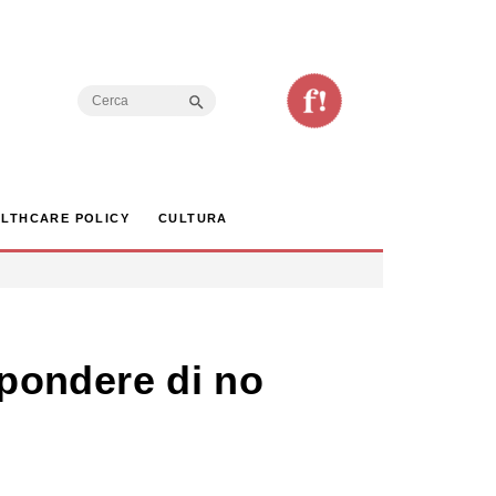
Search Button
Search
for:
LTHCARE POLICY
CULTURA
ispondere di no