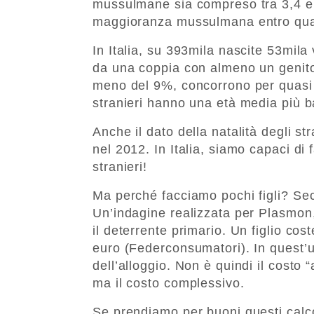
mussulmane sia compreso tra 3,4 e 4
maggioranza mussulmana entro quar
In Italia, su 393mila nascite 53mila
da una coppia con almeno un genitore
meno del 9%, concorrono per quasi i
stranieri hanno una età media più b
Anche il dato della natalità degli str
nel 2012. In Italia, siamo capaci di f
stranieri!
Ma perché facciamo pochi figli? Se
Un’indagine realizzata per Plasmon,
il deterrente primario. Un figlio cos
euro (Federconsumatori). In quest’u
dell’alloggio. Non è quindi il costo 
ma il costo complessivo.
Se prendiamo per buoni questi calco