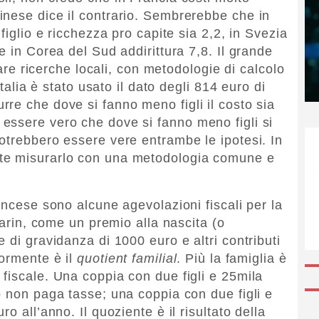
inese dice il contrario. Sembrerebbe che in
figlio e ricchezza pro capite sia 2,2, in Svezia
e in Corea del Sud addirittura 7,8. Il grande
zzare ricerche locali, con metodologie di calcolo
Italia è stato usato il dato degli 814 euro di
re che dove si fanno meno figli il costo sia
essere vero che dove si fanno meno figli si
otrebbero essere vere entrambe le ipotesi. In
te misurarlo con una metodologia comune e
ancese sono alcune agevolazioni fiscali per la
farin, come un premio alla nascita (o
 di gravidanza di 1000 euro e altri contributi
iormente è il
quotient familial
. Più la famiglia è
fiscale. Una coppia con due figli e 25mila
o non paga tasse; una coppia con due figli e
o all’anno. Il quoziente è il risultato della