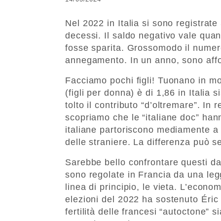
Nel 2022 in Italia si sono registrat
decessi. Il saldo negativo vale qua
fosse sparita. Grossomodo il nume
annegamento. In un anno, sono affog
Facciamo pochi figli! Tuonano in mol
(figli per donna) è di 1,86 in Itali
tolto il contributo “d’oltremare”. In
scopriamo che le “italiane doc” hann
italiane partoriscono mediamente a 
delle straniere. La differenza può s
Sarebbe bello confrontare questi dat
sono regolate in Francia da una leg
linea di principio, le vieta. L’econ
elezioni del 2022 ha sostenuto Éri
fertilità delle francesi “autoctone” 