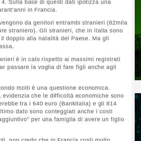
. Sulla base di questi dati ipotizza una
ant’anni in Francia.
 vengono da genitori entrambi stranieri (82mila
 straniero). Gli stranieri, che in Italia sono
l doppio alla natalità del Paese. Ma gli
assa.
anieri è in calo rispetto ai massimi registrati
ar passare la voglia di fare figli anche agli
condo molti è una questione economica.
 evidenzia che le difficoltà economiche sono
terebbe tra i 640 euro (Bankitalia) e gli 814
ltimo dato sono conteggiati anche i costi
“aggiuntivo” per una famiglia di avere un figlio
li, non credo che in Francia costi molto