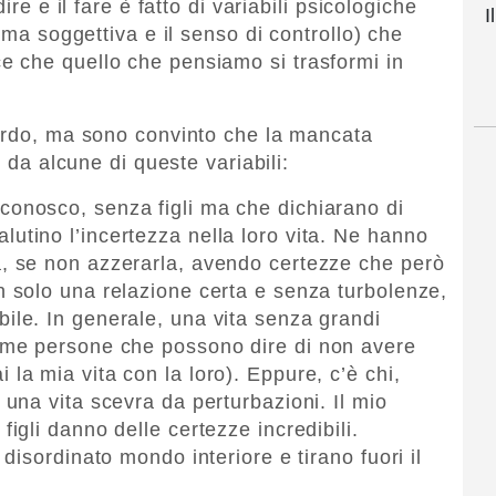
ire e il fare è fatto di variabili psicologiche
I
rma soggettiva e il senso di controllo) che
 che quello che pensiamo si trasformi in
uardo, ma sono convinto che la mancata
i da alcune di queste variabili:
onosco, senza figli ma che dichiarano di
utino l’incertezza nella loro vita. Ne hanno
a, se non azzerarla, avendo certezze che però
n solo una relazione certa e senza turbolenze,
ile. In generale, una vita senza grandi
sime persone che possono dire di non avere
 la mia vita con la loro). Eppure, c’è chi,
 una vita scevra da perturbazioni. Il mio
figli danno delle certezze incredibili.
 disordinato mondo interiore e tirano fuori il