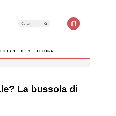
Search Button
Search
for:
LTHCARE POLICY
CULTURA
ale? La bussola di