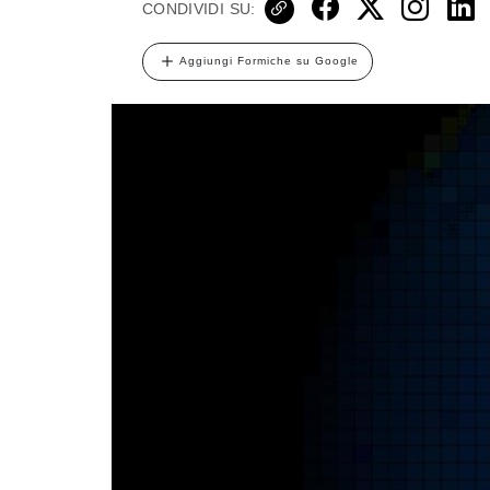
CONDIVIDI SU:
Aggiungi Formiche su Google