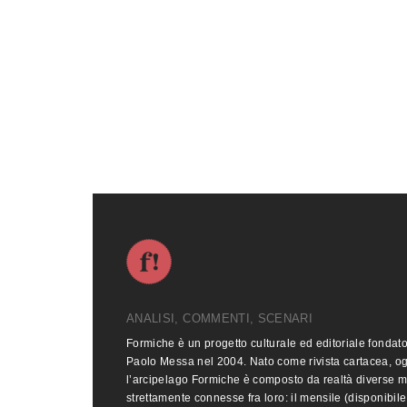
ANALISI, COMMENTI, SCENARI
Formiche è un progetto culturale ed editoriale fondat
Paolo Messa nel 2004. Nato come rivista cartacea, o
l’arcipelago Formiche è composto da realtà diverse 
strettamente connesse fra loro: il mensile (disponibile