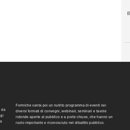
I
Formiche vanta poi un nutrito programma di eventi nei
o da
diversi formati di convegni, webinair, seminari e tavole
ggi
rotonde aperte al pubblico e a porte chiuse, che hanno un
ma
ruolo importante e riconosciuto nel dibattito pubblico.