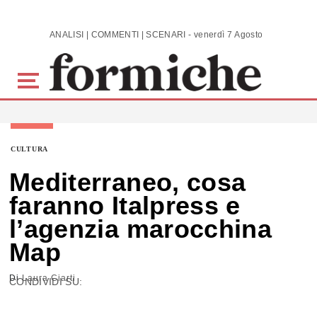
Skip to main content
ANALISI | COMMENTI | SCENARI - venerdì 7 Agosto 2026
CULTURA
Mediterraneo, cosa
faranno Italpress e
l’agenzia marocchina
Map
Di
Laura Ciarti
CONDIVIDI SU: