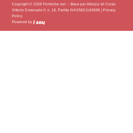
Copyright © 2026 Formiche.net. – Base per Altezza srl Corso
Vittorio Emanuele II, n. 18, Partita IVA 05831140966 |
Privacy
Policy.
Powered by