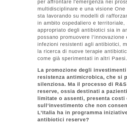
per affrontare l’emergenza nei pro
multidisciplinare e una visione One 
sta lavorando su modelli di rafforz
in ambito ospedaliero e territorial
appropriato degli antibiotici sia i
possano promuovere l’innovazione e 
infezioni resistenti agli antibiotici,
la ricerca di nuove terapie antibiot
come già sperimentati in altri Paesi
La promozione degli investimenti 
resistenza antimicrobica, che s
silenziosa. Ma il processo di R&S d
reserve, ossia destinati a pazienti
limitate o assenti, presenta costi 
sull’investimento che non conse
L’Italia ha in programma iniziativ
antibiotici reserve?