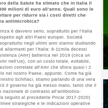
o della Salute ha stimato che in Italia il
00 milioni di euro all’anno. Quali sono le
tare per ridurre sia i costi diretti che
enza antimicrobica?
enza è davvero serio, soprattutto per l’Italia
ispetto agli altri Paesi europei. Società
 soprattutto negli ultimi anni stanno studiando
 allarmanti per l’Italia: 8-11mila decessi
resistenza (Amr) batterica nel 2019 (circa un
 Amr nell’Ue), con un costo totale, evitabile,
zioni correlate all’Amr che sfiora quasi i 2
 solo nel nostro Paese, appunto. Come ha già
ministro Schillaci, stiamo parlando di una vera
erò il governo ha già messo mano, tanto che il
o nazionale di contrasto all’antibiotico-
fa seguito al precedente Pncar 2017-2020)
e linee strategiche e le indicazioni operative