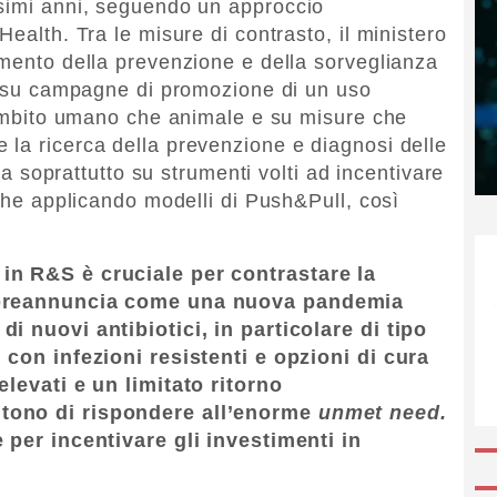
ssimi anni, seguendo un approccio
Health. Tra le misure di contrasto, il ministero
amento della prevenzione e della sorveglianza
e, su campagne di promozione di un uso
n ambito umano che animale e su misure che
la ricerca della prevenzione e diagnosi delle
 ma soprattutto su strumenti volti ad incentivare
iche applicando modelli di Push&Pull, così
.
in R&S è cruciale per contrastare la
i preannuncia come una nuova pandemia
i nuovi antibiotici, in particolare di tipo
 con infezioni resistenti e opzioni di cura
elevati e un limitato ritorno
ntono di rispondere all’enorme
unmet need
.
e per incentivare gli investimenti in