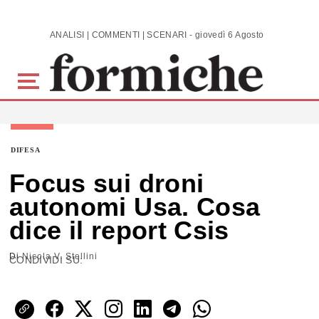
Skip to main content
ANALISI | COMMENTI | SCENARI - giovedì 6 Agosto 2026
DIFESA
Focus sui droni
autonomi Usa. Cosa
dice il report Csis
Di
Nicola V. Stellini
CONDIVIDI SU: