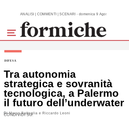
Skip to main content
ANALISI | COMMENTI | SCENARI - domenica 9 Agosto 2026
DIFESA
Tra autonomia
strategica e sovranità
tecnologica, a Palermo
il futuro dell’underwater
Di
Marco Battaglia e Riccardo Leoni
CONDIVIDI SU: