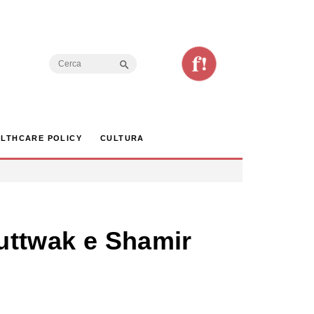
Search Button
Search
for:
LTHCARE POLICY
CULTURA
 Luttwak e Shamir