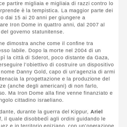
ce partire migliaia e migliaia di razzi contro lo
orprende è la tempistica. La maggior parte dei
dono dai 15 ai 20 anni per giungere a
eare Iron Dome in quattro anni, dal 2007 al
 del governo statunitense.
ome dimostra anche come il confine tra
esso labile. Dopo la morte nel 2004 di un
 la città di Sderot, poco distante da Gaza,
rseguire l’obiettivo di costruire un dispositivo
di nome Danny Gold, capo di un’agenzia di armi
e tenacia la progettazione e la produzione del
nze (anche degli americani) di non farlo,
so. Ma Iron Dome alla fine venne finanziato e
golo cittadino israeliano.
rdante, durante la guerra del Kippur,
Ariel
, il quale disobbedì agli ordini guidando le
uez e in territorio egiziano, con un’operazione