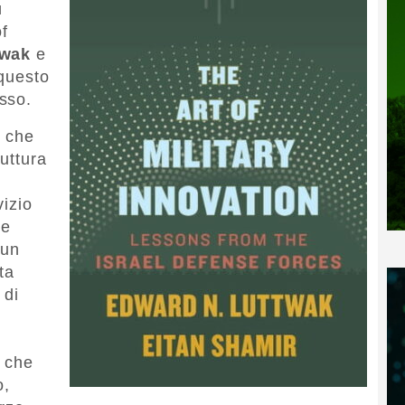
ù
of
twak
e
 questo
sso.
ò che
ruttura
,
vizio
ze
 un
ta
 di
o che
o,