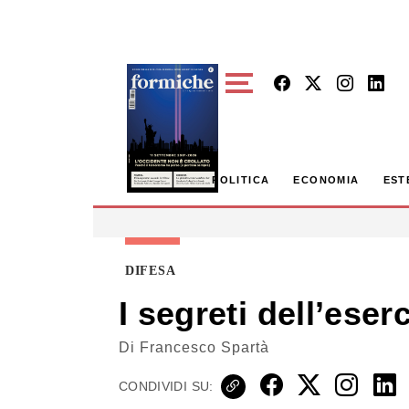
Skip to main content
POLITICA
ECONOMIA
EST
DIFESA
I segreti dell’ese
Di
Francesco Spartà
CONDIVIDI SU: