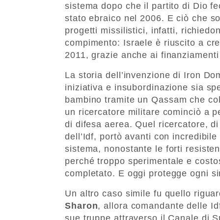
sistema dopo che il partito di Dio fe
stato ebraico nel 2006. E ciò che s
progetti missilistici, infatti, richie
compimento: Israele è riuscito a cr
2011, grazie anche ai finanziamenti
La storia dell’invenzione di Iron D
iniziativa e insubordinazione sia sp
bambino tramite un Qassam che colpì
un ricercatore militare cominciò a pe
di difesa aerea. Quel ricercatore, 
dell’Idf, portò avanti con incredibil
sistema, nonostante le forti resiste
perché troppo sperimentale e costo
completato. E oggi protegge ogni sin
Un altro caso simile fu quello rigua
Sharon
, allora comandante delle Idf
sue truppe attraverso il Canale di S