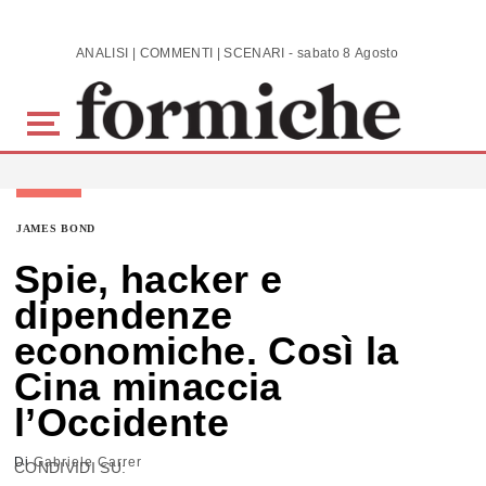
Skip to main content
ANALISI | COMMENTI | SCENARI - sabato 8 Agosto 2026
JAMES BOND
Spie, hacker e
dipendenze
economiche. Così la
Cina minaccia
l’Occidente
Di
Gabriele Carrer
CONDIVIDI SU: