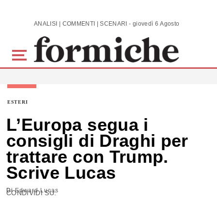
Skip to main content
ANALISI | COMMENTI | SCENARI - giovedì 6 Agosto 2026
ESTERI
L’Europa segua i
consigli di Draghi per
trattare con Trump.
Scrive Lucas
Di
Edward Lucas
CONDIVIDI SU: