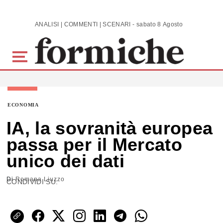
Skip to main content
ANALISI | COMMENTI | SCENARI - sabato 8 Agosto 2026
ECONOMIA
IA, la sovranità europea
passa per il Mercato
unico dei dati
Di
Romana Liuzzo
CONDIVIDI SU: