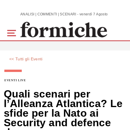
Skip to main content
ANALISI | COMMENTI | SCENARI - venerdì 7 Agosto 2026
<< Tutti gli Eventi
EVENTI LIVE
Quali scenari per
l’Alleanza Atlantica? Le
sfide per la Nato ai
Security and defence