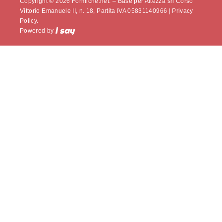
Copyright © 2026 Formiche.net. – Base per Altezza srl Corso
Vittorio Emanuele II, n. 18, Partita IVA 05831140966 |
Privacy
Policy.
Powered by