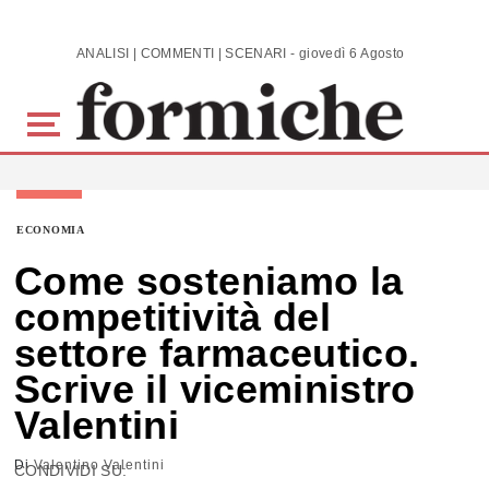
Skip to main content
ANALISI | COMMENTI | SCENARI - giovedì 6 Agosto 2026
ECONOMIA
Come sosteniamo la
competitività del
settore farmaceutico.
Scrive il viceministro
Valentini
Di
Valentino Valentini
CONDIVIDI SU: