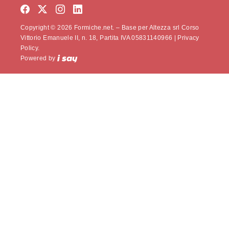
Copyright © 2026 Formiche.net. – Base per Altezza srl Corso
Vittorio Emanuele II, n. 18, Partita IVA 05831140966 |
Privacy
Policy.
Powered by