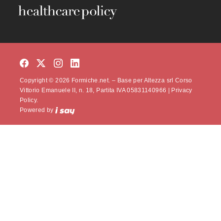
Copyright © 2026 Formiche.net. – Base per Altezza srl Corso
Vittorio Emanuele II, n. 18, Partita IVA 05831140966 |
Privacy
Policy.
Powered by