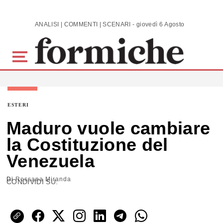
Skip to main content
ANALISI | COMMENTI | SCENARI - giovedì 6 Agosto 2026
ESTERI
Maduro vuole cambiare
la Costituzione del
Venezuela
Di
Rossana Miranda
CONDIVIDI SU: