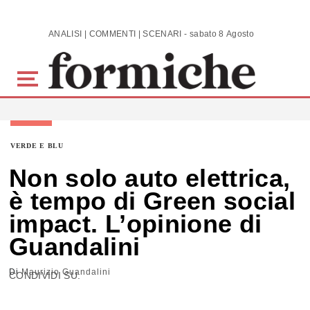
Skip to main content
ANALISI | COMMENTI | SCENARI - sabato 8 Agosto 2026
VERDE E BLU
Non solo auto elettrica,
è tempo di Green social
impact. L’opinione di
Guandalini
Di
Maurizio Guandalini
CONDIVIDI SU: