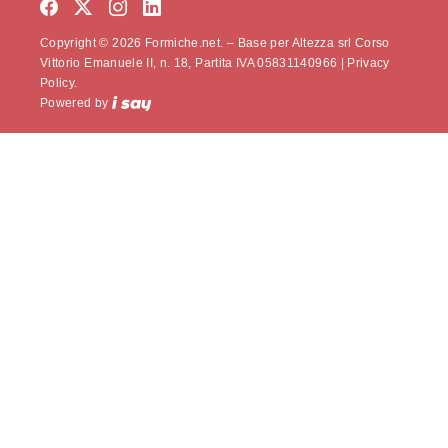
Copyright © 2026 Formiche.net. – Base per Altezza srl Corso
Vittorio Emanuele II, n. 18, Partita IVA 05831140966 |
Privacy
Policy.
Powered by