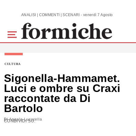
Skip to main content
ANALISI | COMMENTI | SCENARI - venerdì 7 Agosto 2026
CULTURA
Sigonella-Hammamet.
Luci e ombre su Craxi
raccontate da Di
Bartolo
Di
Angelo Lucarella
CONDIVIDI SU: