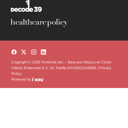
Copyright © 2026 Formiche.net. – Base per Altezza srl Corso
Vittorio Emanuele II, n. 18, Partita IVA 05831140966 |
Privacy
Policy.
Powered by