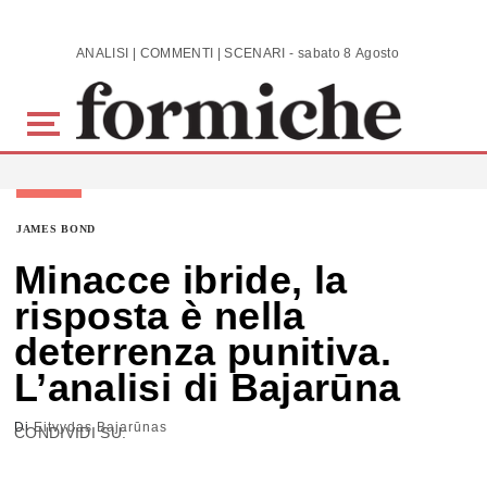
Skip to main content
ANALISI | COMMENTI | SCENARI - sabato 8 Agosto 2026
JAMES BOND
Minacce ibride, la
risposta è nella
deterrenza punitiva.
L’analisi di Bajarūna
Di
Eitvydas Bajarūnas
CONDIVIDI SU: