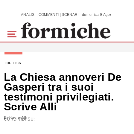
Skip to main content
ANALISI | COMMENTI | SCENARI - domenica 9 Agosto 2026
POLITICA
La Chiesa annoveri De
Gasperi tra i suoi
testimoni privilegiati.
Scrive Alli
Di
Paolo Alli
CONDIVIDI SU: