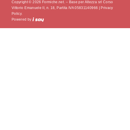
Copyright © 2026 Formiche.net. – Base per Altezza srl Corso
Vittorio Emanuele II, n. 18, Partita IVA 05831140966 |
Privacy
Policy.
Powered by