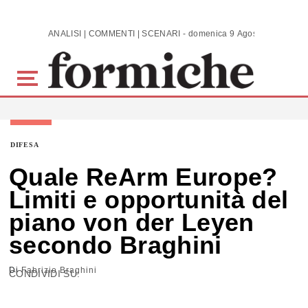
Skip to main content
ANALISI | COMMENTI | SCENARI - domenica 9 Agosto 2026
DIFESA
Quale ReArm Europe?
Limiti e opportunità del
piano von der Leyen
secondo Braghini
Di
Fabrizio Braghini
CONDIVIDI SU: