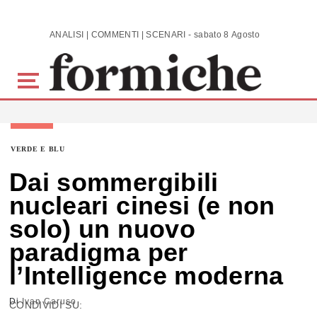
Skip to main content
ANALISI | COMMENTI | SCENARI - sabato 8 Agosto 2026
VERDE E BLU
Dai sommergibili
nucleari cinesi (e non
solo) un nuovo
paradigma per
l’Intelligence moderna
Di
Ivan Caruso
CONDIVIDI SU: