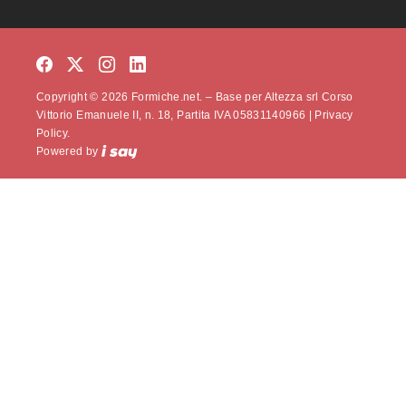
Copyright © 2026 Formiche.net. – Base per Altezza srl Corso
Vittorio Emanuele II, n. 18, Partita IVA 05831140966 |
Privacy
Policy.
Powered by