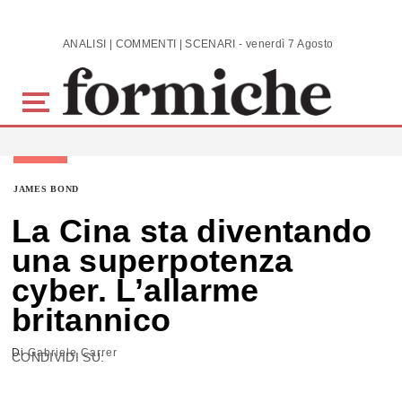
Skip to main content
ANALISI | COMMENTI | SCENARI - venerdì 7 Agosto 2026
JAMES BOND
La Cina sta diventando
una superpotenza
cyber. L’allarme
britannico
Di
Gabriele Carrer
CONDIVIDI SU: