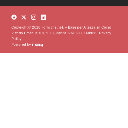
Copyright © 2026 Formiche.net. – Base per Altezza srl Corso
Vittorio Emanuele II, n. 18, Partita IVA 05831140966 |
Privacy
Policy.
Powered by