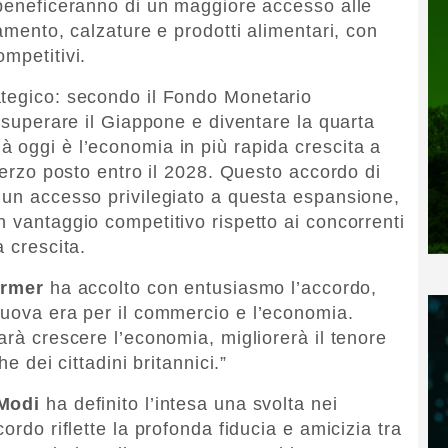
 beneficeranno di un maggiore accesso alle
iamento, calzature e prodotti alimentari, con
mpetitivi.
ategico: secondo il Fondo Monetario
a superare il Giappone e diventare la quarta
 oggi è l’economia in più rapida crescita a
 terzo posto entro il 2028. Questo accordo di
 un accesso privilegiato a questa espansione,
n vantaggio competitivo rispetto ai concorrenti
a crescita.
armer
ha accolto con entusiasmo l’accordo,
nuova era per il commercio e l’economia.
arà crescere l’economia, migliorerà il tenore
he dei cittadini britannici.”
Modi
ha definito l’intesa una svolta nei
ordo riflette la profonda fiducia e amicizia tra