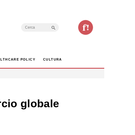
Search Button
Search
for:
LTHCARE POLICY
CULTURA
cio globale