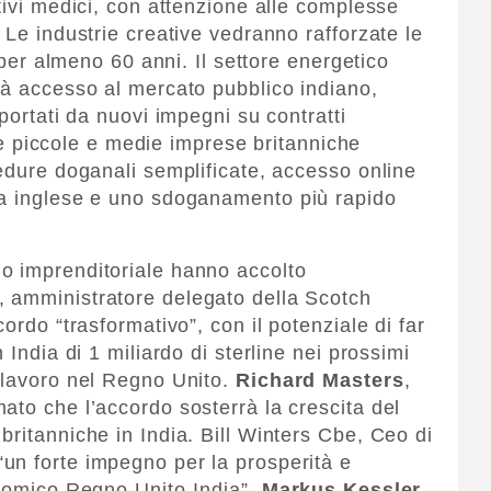
tivi medici, con attenzione alle complesse
 Le industrie creative vedranno rafforzate le
e per almeno 60 anni. Il settore energetico
rà accesso al mercato pubblico indiano,
portati da nuovi impegni su contratti
. Le piccole e medie imprese britanniche
cedure doganali semplificate, accesso online
ua inglese e uno sdoganamento più rapido
o imprenditoriale hanno accolto
, amministratore delegato della Scotch
ordo “trasformativo”, con il potenziale di far
 India di 1 miliardo di sterline nei prossimi
 lavoro nel Regno Unito.
Richard Masters
,
ato che l’accordo sosterrà la crescita del
ritanniche in India. Bill Winters Cbe, Ceo di
 “un forte impegno per la prosperità e
onomico Regno Unito-India”.
Markus Kessler
,