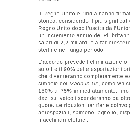
Il Regno Unito e l’India hanno firma
storico, considerato il più significa
Regno Unito dopo l’uscita dall’Unio
un incremento annuo del Pil britanni
salari di 2,2 miliardi e a far crescer
sterline nel lungo periodo.
L’accordo prevede l’eliminazione o la
su oltre il 90% delle esportazioni br
che diventeranno completamente ese
simbolo del
Made in Uk
, come whisky
150% al 75% immediatamente, fino a
dazi sui veicoli scenderanno da olt
quote. Le riduzioni tariffarie coin
aerospaziali, salmone, agnello, dis
macchinari elettrici.