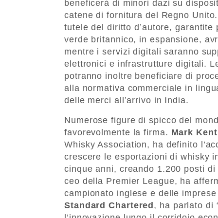
beneficerà di minori dazi su disposi
catene di fornitura del Regno Unito.
tutele del diritto d’autore, garantit
verde britannico, in espansione, av
mentre i servizi digitali saranno sup
elettronici e infrastrutture digitali
potranno inoltre beneficiare di pro
alla normativa commerciale in ling
delle merci all’arrivo in India.
Numerose figure di spicco del mond
favorevolmente la firma.
Mark Kent
Whisky Association, ha definito l’acc
crescere le esportazioni di whisky in
cinque anni, creando 1.200 posti di
ceo della Premier League, ha afferm
campionato inglese e delle imprese b
Standard Chartered
, ha parlato di
l’innovazione lungo il corridoio ec