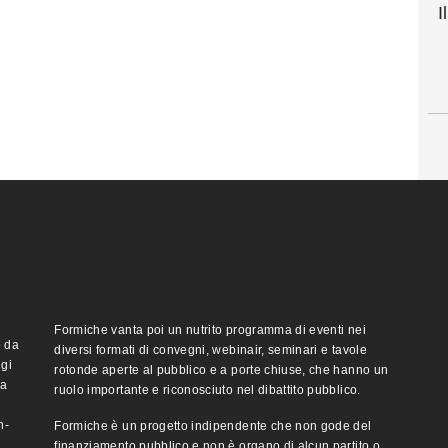
I
Formiche vanta poi un nutrito programma di eventi nei
o da
diversi formati di convegni, webinair, seminari e tavole
ggi
rotonde aperte al pubblico e a porte chiuse, che hanno un
ma
ruolo importante e riconosciuto nel dibattito pubblico.
n-
Formiche è un progetto indipendente che non gode del
finanziamento pubblico e non è organo di alcun partito o