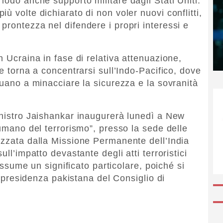
iodo anche supporto militare dagli Stati Uniti.
ù volte dichiarato di non voler nuovi conflitti,
prontezza nel difendere i propri interessi e
n Ucraina in fase di relativa attenuazione,
le torna a concentrarsi sull’Indo-Pacifico, dove
nuano a minacciare la sicurezza e la sovranità
inistro Jaishankar inaugurerà lunedì a New
 umano del terrorismo”, presso la sede delle
izzata dalla Missione Permanente dell’India
ull’impatto devastante degli atti terroristici
 assume un significato particolare, poiché si
la presidenza pakistana del Consiglio di