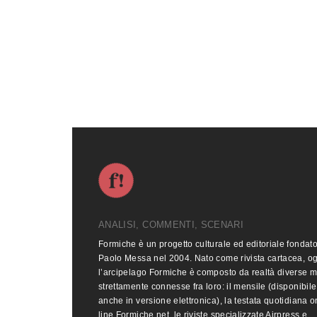
ANALISI, COMMENTI, SCENARI
Formiche è un progetto culturale ed editoriale fondat
Paolo Messa nel 2004. Nato come rivista cartacea, o
l’arcipelago Formiche è composto da realtà diverse 
strettamente connesse fra loro: il mensile (disponibile
anche in versione elettronica), la testata quotidiana o
line Formiche.net, le riviste specializzate Airpress e