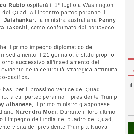
co Rubio
ospiterà il 1° luglio a Washington
i del Quad. All’incontro parteciperanno il
. Jaishankar
, la ministra australiana
Penny
ya Takeshi
, come confermato dal portavoce
 che il primo impegno diplomatico del
 insediamento il 21 gennaio, è stato proprio
giorno successivo all’insediamento del
vidente della centralità strategica attribuita
do-pacifica.
I
 basi per il prossimo vertice del Quad,
anno, a cui parteciperanno il presidente Trump,
y Albanese
, il primo ministro giapponese
ndiano
Narendra Modi
. Durante il loro ultimo
to l’impegno dell’India nel quadro del Quad,
nte visita del presidente Trump a Nuova