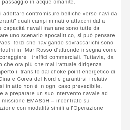
 di passaggio in acque omanite.
 adottare contromisure belliche verso navi da
eranti” quali campi minati o attacchi dalla
le capacità navali iraniane sono tutte da
re uno scenario apocalittico, si può pensare
Paesi terzi che navigando sovraccarichi sono
li Houthi in Mar Rosso d’altronde insegna come
coraggiare i traffici commerciali. Tuttavia, da
to che ora più che mai l’attuale dirigenza
erto il transito dal choke point energetico di
na e Corea del Nord e garantirsi i relativi
risi in atto non è in ogni caso prevedibile.
ne a preparare un suo intervento navale ad
a missione EMASoH – incentrato sul
azione con modalità simili all’Operazione