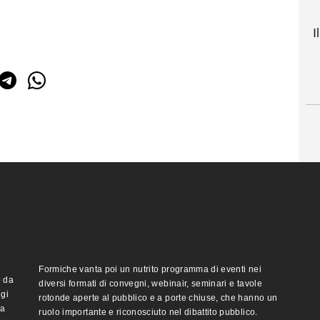
I
Formiche vanta poi un nutrito programma di eventi nei
o da
diversi formati di convegni, webinair, seminari e tavole
ggi
rotonde aperte al pubblico e a porte chiuse, che hanno un
ma
ruolo importante e riconosciuto nel dibattito pubblico.