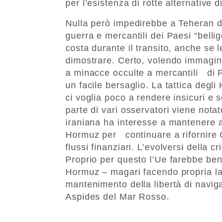
per l’esistenza di rotte alternative
Nulla però impedirebbe a Teheran di
guerra e mercantili dei Paesi “bellig
costa durante il transito, anche se 
dimostrare. Certo, volendo immagina
a minacce occulte a mercantili di 
un facile bersaglio. La tattica deg
ci voglia poco a rendere insicuri e s
parte di vari osservatori viene nota
iraniana ha interesse a mantenere ap
Hormuz per continuare a rifornire Ci
flussi finanziari. L’evolversi della c
Proprio per questo l’Ue farebbe be
Hormuz – magari facendo propria l
mantenimento della libertà di navig
Aspides del Mar Rosso.