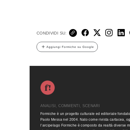
CONDIVIDI SU:
Aggiungi Formiche su Google
ANALISI, COMMENTI, SCENARI
Formiche è un progetto culturale ed editoriale fondat
Paolo Messa nel 2004. Nato come rivista cartacea, o
l’arcipelago Formiche è composto da realtà diverse 