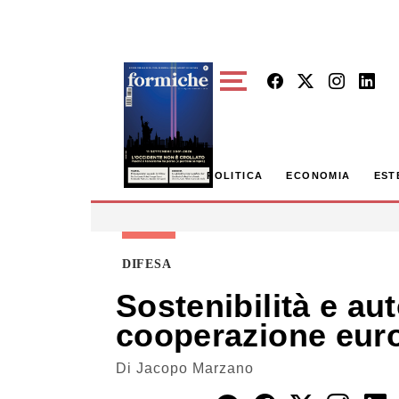
Skip to main content
POLITICA
ECONOMIA
EST
DIFESA
Sostenibilità e a
cooperazione europ
Di
Jacopo Marzano