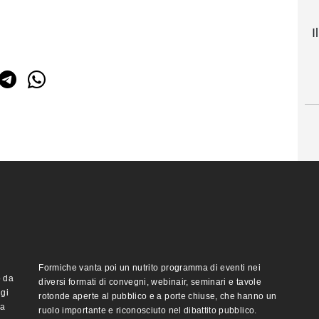
I
Formiche vanta poi un nutrito programma di eventi nei
o da
diversi formati di convegni, webinair, seminari e tavole
ggi
rotonde aperte al pubblico e a porte chiuse, che hanno un
ma
ruolo importante e riconosciuto nel dibattito pubblico.