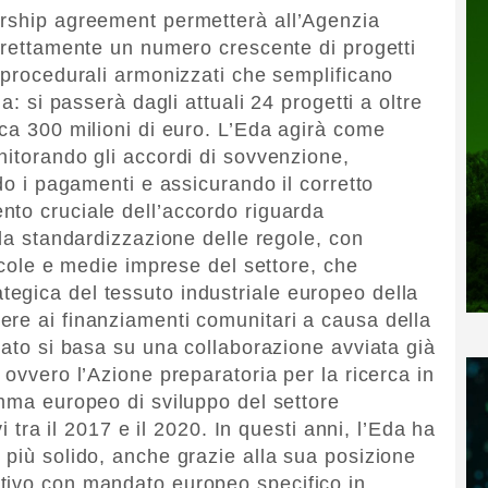
ership agreement permetterà all’Agenzia
direttamente un numero crescente di progetti
i procedurali armonizzati che semplificano
a: si passerà dagli attuali 24 progetti a oltre
rca 300 milioni di euro. L’Eda agirà come
nitorando gli accordi di sovvenzione,
ndo i pagamenti e assicurando il corretto
nto cruciale dell’accordo riguarda
 la standardizzazione delle regole, con
iccole e medie imprese del settore, che
egica del tessuto industriale europeo della
re ai finanziamenti comunitari a causa della
iato si basa su una collaborazione avviata già
 ovvero l’Azione preparatoria per la ricerca in
amma europeo di sviluppo del settore
vi tra il 2017 e il 2020. In questi anni, l’Eda ha
 più solido, anche grazie alla sua posizione
tivo con mandato europeo specifico in