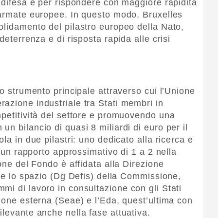
a difesa e per rispondere con maggiore rapidità
 armate europee. In questo modo, Bruxelles
olidamento del pilastro europeo della Nato,
deterrenza e di risposta rapida alle crisi
lo strumento principale attraverso cui l’Unione
azione industriale tra Stati membri in
mpetitività del settore e promuovendo una
n bilancio di quasi 8 miliardi di euro per il
la in due pilastri: uno dedicato alla ricerca e
n un rapporto approssimativo di 1 a 2 nella
ione del Fondo è affidata alla Direzione
a e lo spazio (Dg Defis) della Commissione,
mi di lavoro in consultazione con gli Stati
zione esterna (Seae) e l’Eda, quest’ultima con
ilevante anche nella fase attuativa.