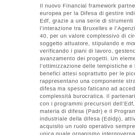
Il nuovo Financial framework partn
europea per la Difesa di gestire in
Edf, grazie a una serie di strument
l’interazione tra Bruxelles e l’Agenzi
40, per un valore complessivo di ci
soggetto attuatore, stipulando e mo
verificando i piani di lavoro, geste
avanzamento dei progetti. Un eleme
l’ottimizzazione delle tempistiche e
benefici attesi soprattutto per le p
rappresentano una componente strat
difesa ma spesso faticano ad accede
complessità burocratica. Il partenar
con i programmi precursori dell’Edf,
materia di difesa (Padr) e il Progr
industriale della difesa (Edidp), atti
acquisito un ruolo operativo sempre
unica quale organismo intergoverna