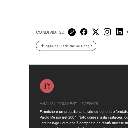
CONDIVIDI SU:
Aggiungi Formiche su Google
ANALISI, COMMENTI, SCENARI
Formiche è un progetto culturale ed editoriale fondat
Paolo Messa nel 2004. Nato come rivista cartacea, o
l’arcipelago Formiche è composto da realtà diverse 