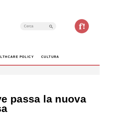
Search Button
Search
for:
LTHCARE POLICY
CULTURA
ve passa la nuova
sa