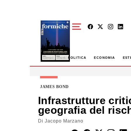
Skip to main content
POLITICA
ECONOMIA
EST
JAMES BOND
Infrastrutture crit
geografia del ris
Di
Jacopo Marzano