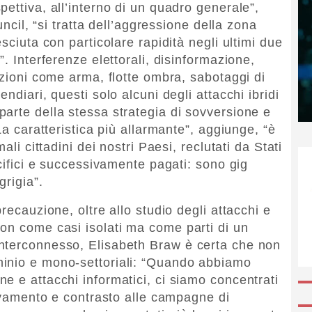
ettiva, all’interno di un quadro generale”,
uncil, “si tratta dell’aggressione della zona
sciuta con particolare rapidità negli ultimi due
. Interferenze elettorali, disinformazione,
azioni come arma, flotte ombra, sabotaggi di
ndiari, questi solo alcuni degli attacchi ibridi
arte della stessa strategia di sovversione e
La caratteristica più allarmante”, aggiunge, “è
ali cittadini dei nostri Paesi, reclutati da Stati
ecifici e successivamente pagati: sono gig
grigia”.
recauzione, oltre allo studio degli attacchi e
on come casi isolati ma come parti di un
nterconnesso, Elisabeth Braw è certa che non
inio e mono-settoriali: “Quando abbiamo
e e attacchi informatici, ci siamo concentrati
levamento e contrasto alle campagne di