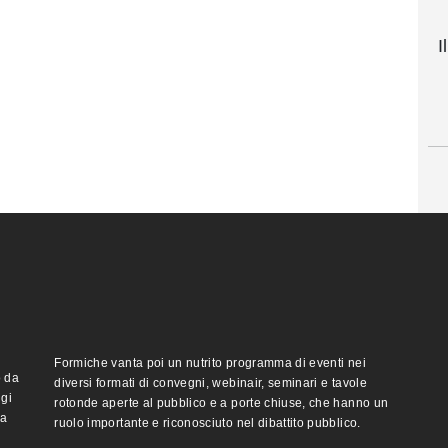
I
Formiche vanta poi un nutrito programma di eventi nei
o da
diversi formati di convegni, webinair, seminari e tavole
ggi
rotonde aperte al pubblico e a porte chiuse, che hanno un
ma
ruolo importante e riconosciuto nel dibattito pubblico.