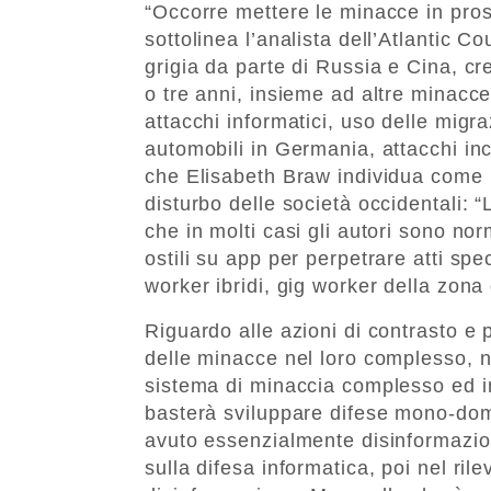
“Occorre mettere le minacce in prosp
sottolinea l’analista dell’Atlantic Co
grigia da parte di Russia e Cina, cre
o tre anni, insieme ad altre minacce”
attacchi informatici, uso delle migr
automobili in Germania, attacchi ince
che Elisabeth Braw individua come p
disturbo delle società occidentali: “
che in molti casi gli autori sono norm
ostili su app per perpetrare atti sp
worker ibridi, gig worker della zona 
Riguardo alle azioni di contrasto e p
delle minacce nel loro complesso, n
sistema di minaccia complesso ed i
basterà sviluppare difese mono-dom
avuto essenzialmente disinformazion
sulla difesa informatica, poi nel ri