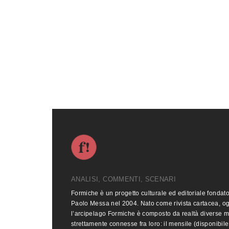
ANALISI, COMMENTI, SCENARI
Formiche è un progetto culturale ed editoriale fondat
Paolo Messa nel 2004. Nato come rivista cartacea, o
l’arcipelago Formiche è composto da realtà diverse 
strettamente connesse fra loro: il mensile (disponibile