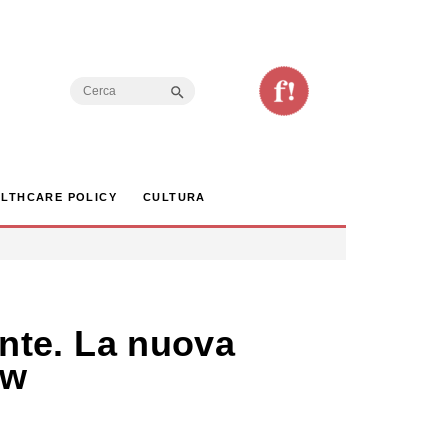
Search Button
Search
for:
LTHCARE POLICY
CULTURA
dente. La nuova
aw