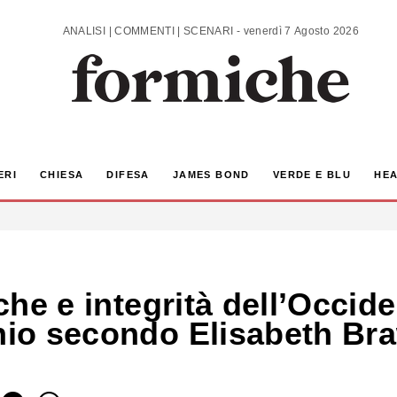
ANALISI | COMMENTI | SCENARI - venerdì 7 Agosto 2026
ERI
CHIESA
DIFESA
JAMES BOND
VERDE E BLU
HEA
iche e integrità dell’Occi
chio secondo Elisabeth Br