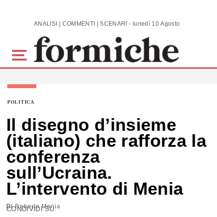
Skip to main content
ANALISI | COMMENTI | SCENARI - lunedì 10 Agosto 2026
POLITICA
Il disegno d’insieme
(italiano) che rafforza la
conferenza
sull’Ucraina.
L’intervento di Menia
Di
Roberto Menia
CONDIVIDI SU: