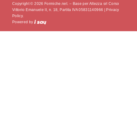
Copyright © 2026 Formiche.net. – Base per Altezza srl Corso
Vittorio Emanuele II, n. 18, Partita IVA 05831140966 |
Privacy
Policy.
Powered by