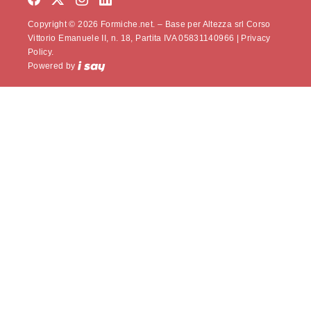
Copyright © 2026 Formiche.net. – Base per Altezza srl Corso
Vittorio Emanuele II, n. 18, Partita IVA 05831140966 |
Privacy
Policy.
Powered by