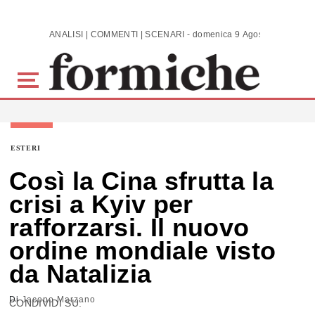
Skip to main content
ANALISI | COMMENTI | SCENARI - domenica 9 Agosto 2026
ESTERI
Così la Cina sfrutta la
crisi a Kyiv per
rafforzarsi. Il nuovo
ordine mondiale visto
da Natalizia
Di
Jacopo Marzano
CONDIVIDI SU: