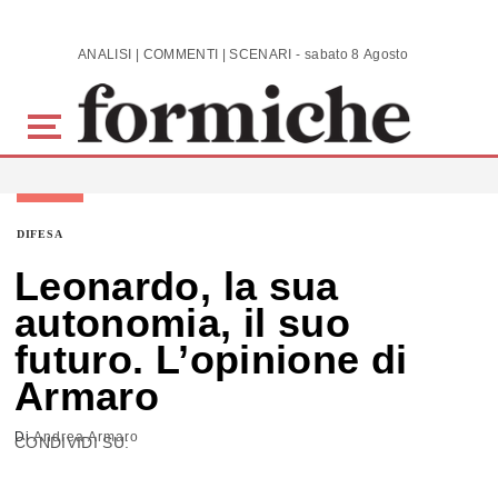
Skip to main content
ANALISI | COMMENTI | SCENARI - sabato 8 Agosto 2026
DIFESA
Leonardo, la sua
autonomia, il suo
futuro. L’opinione di
Armaro
Di
Andrea Armaro
CONDIVIDI SU: