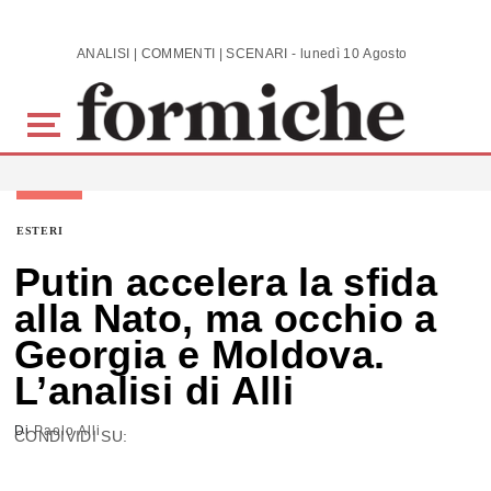
Skip to main content
ANALISI | COMMENTI | SCENARI - lunedì 10 Agosto 2026
ESTERI
Putin accelera la sfida
alla Nato, ma occhio a
Georgia e Moldova.
L’analisi di Alli
Di
Paolo Alli
CONDIVIDI SU: